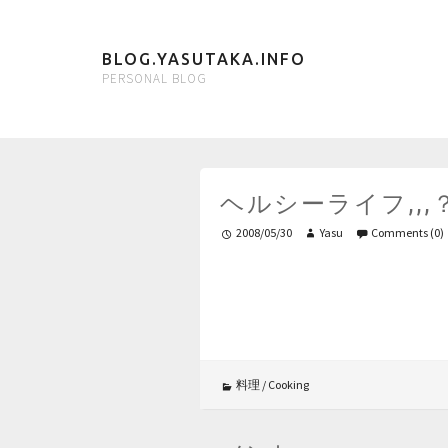
BLOG.YASUTAKA.INFO
PERSONAL BLOG
ヘルシーライフ,,,
2008/05/30
Yasu
Comments (0)
料理 / Cooking