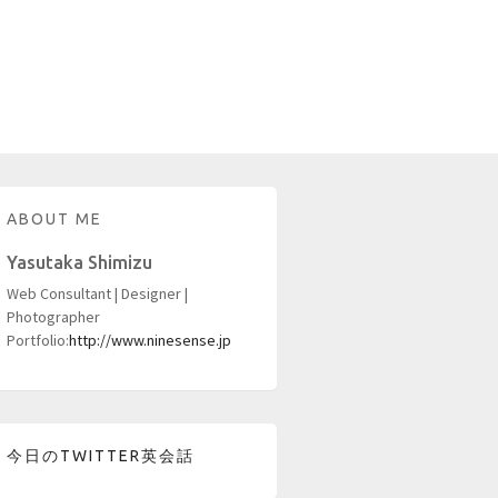
ABOUT ME
Yasutaka Shimizu
Web Consultant | Designer |
Photographer
Portfolio:
http://www.ninesense.jp
今日のTWITTER英会話