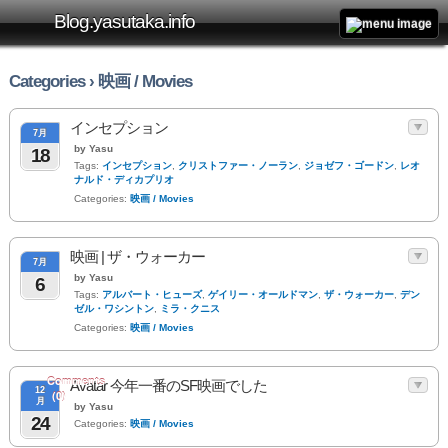
Blog.yasutaka.info
Categories › 映画 / Movies
インセプション
7月
by Yasu
18
Tags:
インセプション
,
クリストファー・ノーラン
,
ジョゼフ・ゴードン
,
レオ
ナルド・ディカプリオ
Categories:
映画 / Movies
映画 | ザ・ウォーカー
7月
by Yasu
6
Tags:
アルバート・ヒューズ
,
ゲイリー・オールドマン
,
ザ・ウォーカー
,
デン
ゼル・ワシントン
,
ミラ・クニス
Categories:
映画 / Movies
Comments
Avatar 今年一番のSF映画でした
12
(0)
月
by Yasu
24
Categories:
映画 / Movies