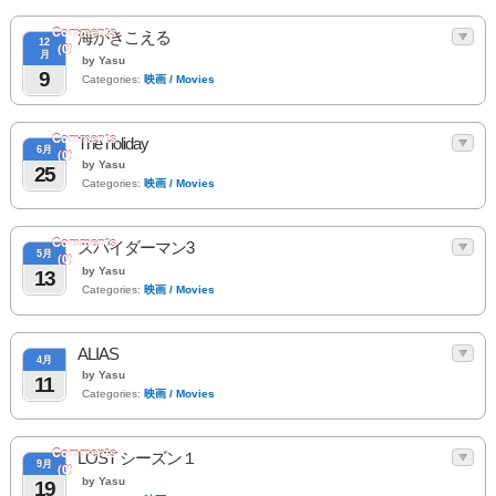
Comments
海がきこえる
12
(0)
月
by Yasu
9
Categories:
映画 / Movies
Comments
The holiday
6月
(0)
by Yasu
25
Categories:
映画 / Movies
Comments
スパイダーマン3
5月
(0)
by Yasu
13
Categories:
映画 / Movies
ALIAS
4月
by Yasu
11
Categories:
映画 / Movies
Comments
LOST シーズン１
9月
(0)
by Yasu
19