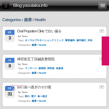
Blog.yasutaka.info
Categories › 健康 / Health
Oral Propotion Clinicで白い歯を
8月
by Yasu
3
Tags:
オーラルプロモーションクリニック
,
審美歯科
,
歯列矯正
,
渋谷
Categories:
健康 / Health
神宮前五丁目鍼灸整骨院
7月
by Yasu
8
Tags:
マッサージ
,
接骨院
,
神宮前
,
表参道
Categories:
健康 / Health
Comments
卵の食べ過ぎのその後
5月
(2)
by Yasu
31
Tags:
卵の
,
青汁
,
食べ過ぎ
Categories:
健康 / Health